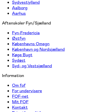
Sydvestjylland
Aalborg
Aarhus
Aftenskoler Fyn/Sjælland
Fyn-Fredericia
Østfyn
Københavns Omegn
København og Nordsjælland
Køge Bugt
Sydøst
Syd- og Vestsjælland
Information
Om fof
For undervisere
FOF-net
Mit FOF
Kontakt