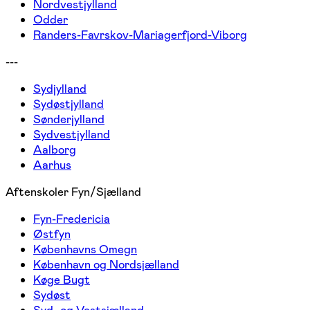
Nordvestjylland
Odder
Randers-Favrskov-Mariagerfjord-Viborg
---
Sydjylland
Sydøstjylland
Sønderjylland
Sydvestjylland
Aalborg
Aarhus
Aftenskoler Fyn/Sjælland
Fyn-Fredericia
Østfyn
Københavns Omegn
København og Nordsjælland
Køge Bugt
Sydøst