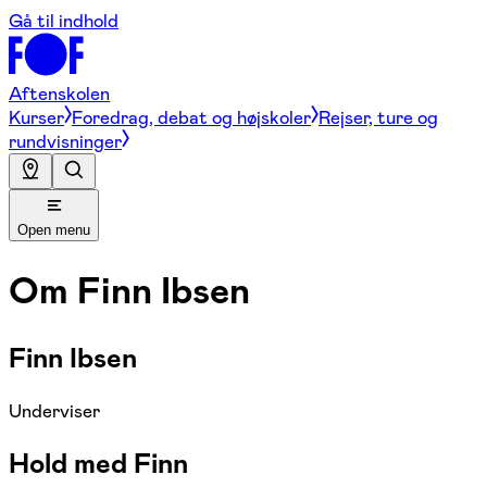
Gå til indhold
Aftenskolen
Kurser
Foredrag, debat og højskoler
Rejser, ture og
rundvisninger
Open menu
Om
Finn Ibsen
Finn Ibsen
Underviser
Hold med Finn