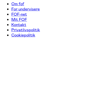
Om fof
For undervisere
FOF-net
Mit FOF
Kontakt
Privatlivspolitik
Cookiepolitik