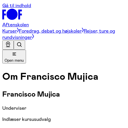
Gå til indhold
Aftenskolen
Kurser
Foredrag, debat og højskoler
Rejser, ture og
rundvisninger
Open menu
Om
Francisco Mujica
Francisco Mujica
Underviser
Indlæser kursusudvalg