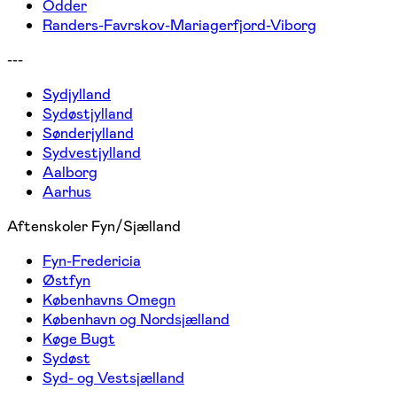
Odder
Randers-Favrskov-Mariagerfjord-Viborg
---
Sydjylland
Sydøstjylland
Sønderjylland
Sydvestjylland
Aalborg
Aarhus
Aftenskoler Fyn/Sjælland
Fyn-Fredericia
Østfyn
Københavns Omegn
København og Nordsjælland
Køge Bugt
Sydøst
Syd- og Vestsjælland