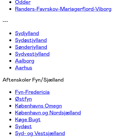
Odder
Randers-Favrskov-Mariagerfjord-Viborg
---
Sydjylland
Sydøstjylland
Sønderjylland
Sydvestjylland
Aalborg
Aarhus
Aftenskoler Fyn/Sjælland
Fyn-Fredericia
Østfyn
Københavns Omegn
København og Nordsjælland
Køge Bugt
Sydøst
Syd- og Vestsjælland