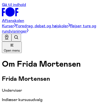
Gå til indhold
Aftenskolen
Kurser
Foredrag, debat og højskoler
Rejser, ture og
rundvisninger
Open menu
Om
Frida Mortensen
Frida Mortensen
Underviser
Indlæser kursusudvalg