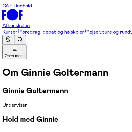
Gå til indhold
Aftenskolen
Kurser
Foredrag, debat og højskoler
Rejser, ture og rund
Open menu
Om
Ginnie Goltermann
Ginnie Goltermann
Underviser
Hold med Ginnie