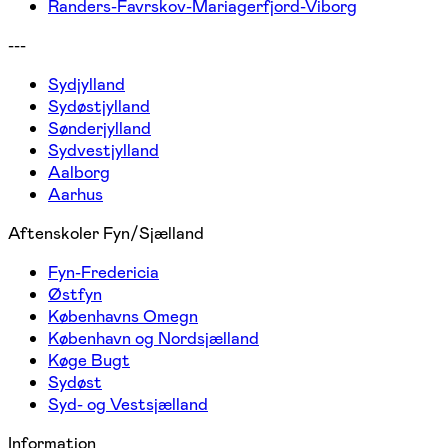
Randers-Favrskov-Mariagerfjord-Viborg
---
Sydjylland
Sydøstjylland
Sønderjylland
Sydvestjylland
Aalborg
Aarhus
Aftenskoler Fyn/Sjælland
Fyn-Fredericia
Østfyn
Københavns Omegn
København og Nordsjælland
Køge Bugt
Sydøst
Syd- og Vestsjælland
Information