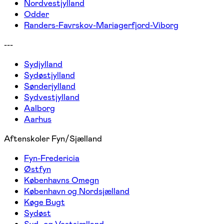
Nordvestjylland
Odder
Randers-Favrskov-Mariagerfjord-Viborg
---
Sydjylland
Sydøstjylland
Sønderjylland
Sydvestjylland
Aalborg
Aarhus
Aftenskoler Fyn/Sjælland
Fyn-Fredericia
Østfyn
Københavns Omegn
København og Nordsjælland
Køge Bugt
Sydøst