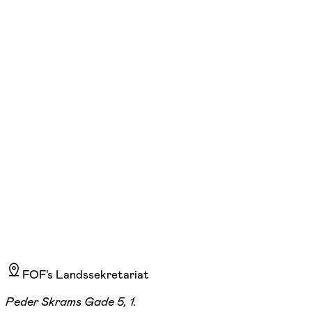
Tegning og modellering - Gitte
Vammen Jørgensen
lør. 10:00 - 14:00
Start 19/09
Frelloskolen, Varde
783,00 kr.
FOF's Landssekretariat
Peder Skrams Gade 5, 1.