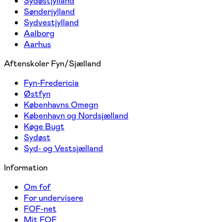
Sydøstjylland
Sønderjylland
Sydvestjylland
Aalborg
Aarhus
Aftenskoler Fyn/Sjælland
Fyn-Fredericia
Østfyn
Københavns Omegn
København og Nordsjælland
Køge Bugt
Sydøst
Syd- og Vestsjælland
Information
Om fof
For undervisere
FOF-net
Mit FOF