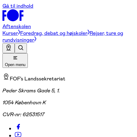
Gå til indhold
Aftenskolen
Kurser
Foredrag, debat og højskoler
Rejser, ture og
rundvisninger
Open menu
FOF's Landssekretariat
Peder Skrams Gade 5, 1.
1054 København K
CVR-nr:
62531517