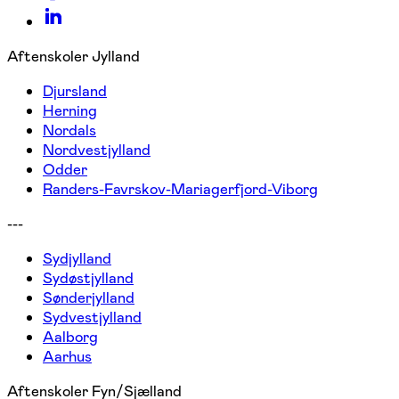
Aftenskoler Jylland
Djursland
Herning
Nordals
Nordvestjylland
Odder
Randers-Favrskov-Mariagerfjord-Viborg
---
Sydjylland
Sydøstjylland
Sønderjylland
Sydvestjylland
Aalborg
Aarhus
Aftenskoler Fyn/Sjælland