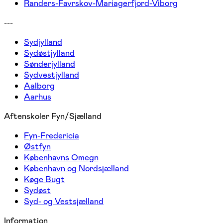
Randers-Favrskov-Mariagerfjord-Viborg
---
Sydjylland
Sydøstjylland
Sønderjylland
Sydvestjylland
Aalborg
Aarhus
Aftenskoler Fyn/Sjælland
Fyn-Fredericia
Østfyn
Københavns Omegn
København og Nordsjælland
Køge Bugt
Sydøst
Syd- og Vestsjælland
Information