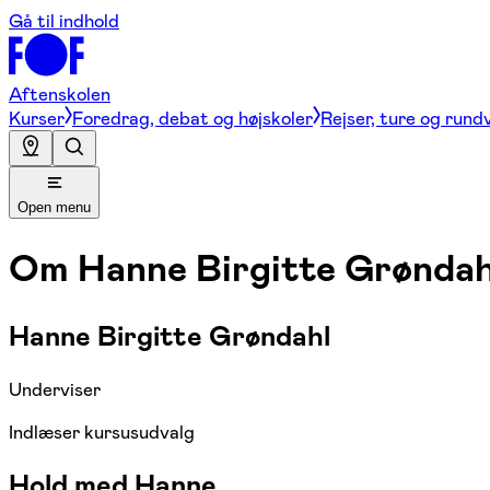
Gå til indhold
Aftenskolen
Kurser
Foredrag, debat og højskoler
Rejser, ture og rund
Open menu
Om
Hanne Birgitte Grøndah
Hanne Birgitte Grøndahl
Underviser
Indlæser kursusudvalg
Hold med Hanne