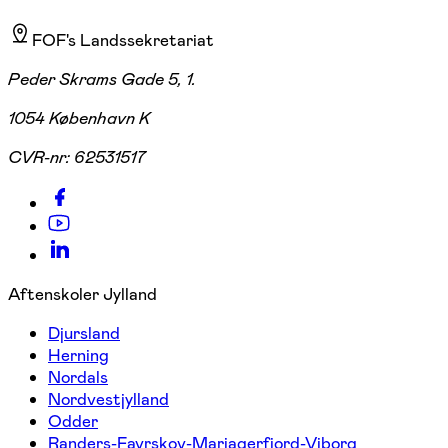
FOF's Landssekretariat
Peder Skrams Gade 5, 1.
1054 København K
CVR-nr:
62531517
Aftenskoler Jylland
Djursland
Herning
Nordals
Nordvestjylland
Odder
Randers-Favrskov-Mariagerfjord-Viborg