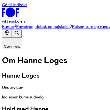
Gå til indhold
Aftenskolen
Kurser
Foredrag, debat og højskoler
Rejser, ture og rund
Open menu
Om
Hanne Loges
Hanne Loges
Underviser
Indlæser kursusudvalg
Hold med Hanne