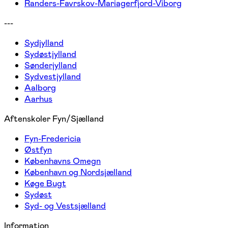
Randers-Favrskov-Mariagerfjord-Viborg
---
Sydjylland
Sydøstjylland
Sønderjylland
Sydvestjylland
Aalborg
Aarhus
Aftenskoler Fyn/Sjælland
Fyn-Fredericia
Østfyn
Københavns Omegn
København og Nordsjælland
Køge Bugt
Sydøst
Syd- og Vestsjælland
Information