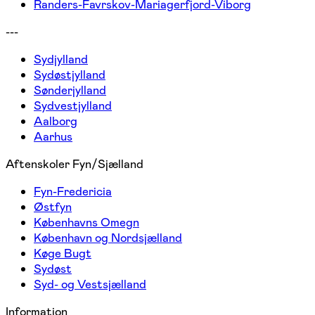
Randers-Favrskov-Mariagerfjord-Viborg
---
Sydjylland
Sydøstjylland
Sønderjylland
Sydvestjylland
Aalborg
Aarhus
Aftenskoler Fyn/Sjælland
Fyn-Fredericia
Østfyn
Københavns Omegn
København og Nordsjælland
Køge Bugt
Sydøst
Syd- og Vestsjælland
Information