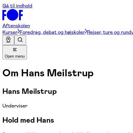
Gå til indhold
Aftenskolen
Kurser
Foredrag, debat og højskoler
Rejser, ture og rund
Open menu
Om
Hans Meilstrup
Hans Meilstrup
Underviser
Hold med Hans