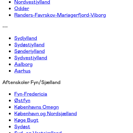
Nordvestjylland
Odder
Randers-Favrskov-Mariagerfjord-Viborg
---
Sydjylland
Sydøstjylland
Sønderjylland
Sydvestjylland
Aalborg
Aarhus
Aftenskoler Fyn/Sjælland
Fyn-Fredericia
Østfyn
Københavns Omegn
København og Nordsjælland
Køge Bugt
Sydøst