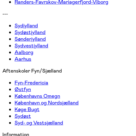
Randers-Favrskov-Mariagerfjord-Viborg
---
Sydjylland
Sydøstjylland
Sønderjylland
Sydvestjylland
Aalborg
Aarhus
Aftenskoler Fyn/Sjælland
Fyn-Fredericia
Østfyn
Københavns Omegn
København og Nordsjælland
Køge Bugt
Sydøst
Syd- og Vestsjælland
Information