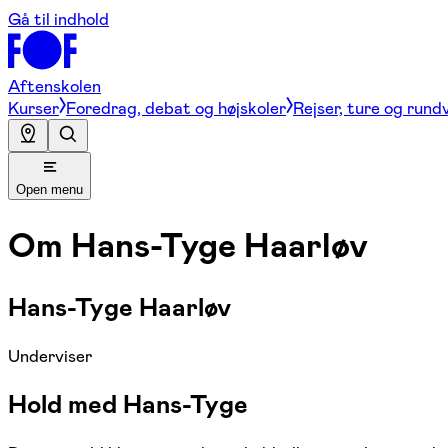
Gå til indhold
Aftenskolen
Kurser
Foredrag, debat og højskoler
Rejser, ture og rund
Open menu
Om
Hans-Tyge Haarløv
Hans-Tyge Haarløv
Underviser
Hold med Hans-Tyge