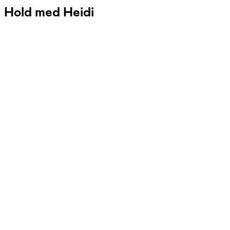
Hold med Heidi
FOF Herning
Se hold
Kreativ syning
tors. 18:30 - 21:00
Start 03/09
Lindbjergskolen, Herning
1.568,00 kr.