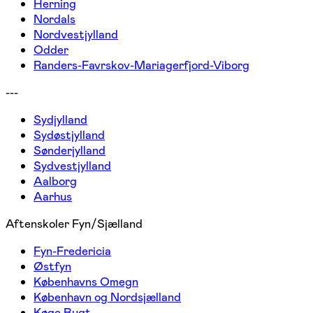
Herning
Nordals
Nordvestjylland
Odder
Randers-Favrskov-Mariagerfjord-Viborg
---
Sydjylland
Sydøstjylland
Sønderjylland
Sydvestjylland
Aalborg
Aarhus
Aftenskoler Fyn/Sjælland
Fyn-Fredericia
Østfyn
Københavns Omegn
København og Nordsjælland
Køge Bugt