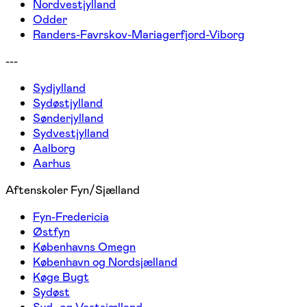
Nordvestjylland
Odder
Randers-Favrskov-Mariagerfjord-Viborg
---
Sydjylland
Sydøstjylland
Sønderjylland
Sydvestjylland
Aalborg
Aarhus
Aftenskoler Fyn/Sjælland
Fyn-Fredericia
Østfyn
Københavns Omegn
København og Nordsjælland
Køge Bugt
Sydøst