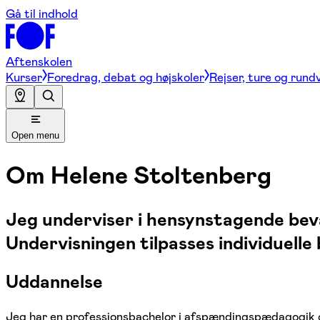
Gå til indhold
Aftenskolen
Kurser
Foredrag, debat og højskoler
Rejser, ture og rund
Open menu
Om
Helene Stoltenberg
Jeg underviser i hensynstagende bev
Undervisningen tilpasses individuell
Uddannelse
Jeg har en professionsbachelor i afspændingspædagogik 