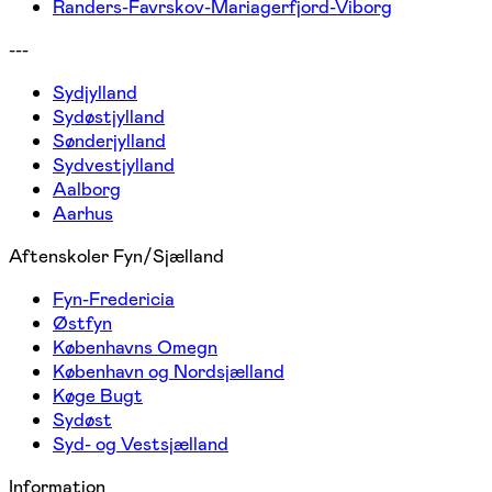
Randers-Favrskov-Mariagerfjord-Viborg
---
Sydjylland
Sydøstjylland
Sønderjylland
Sydvestjylland
Aalborg
Aarhus
Aftenskoler Fyn/Sjælland
Fyn-Fredericia
Østfyn
Københavns Omegn
København og Nordsjælland
Køge Bugt
Sydøst
Syd- og Vestsjælland
Information