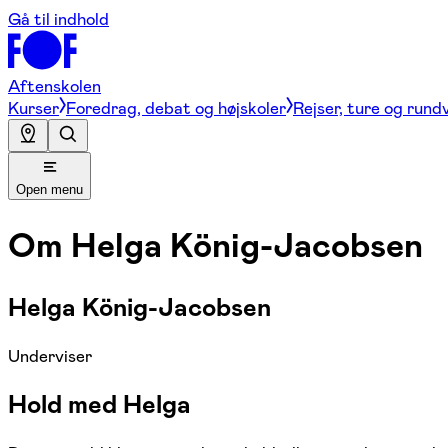
Gå til indhold
Aftenskolen
Kurser
Foredrag, debat og højskoler
Rejser, ture og rund
Open menu
Om
Helga König-Jacobsen
Helga König-Jacobsen
Underviser
Hold med Helga