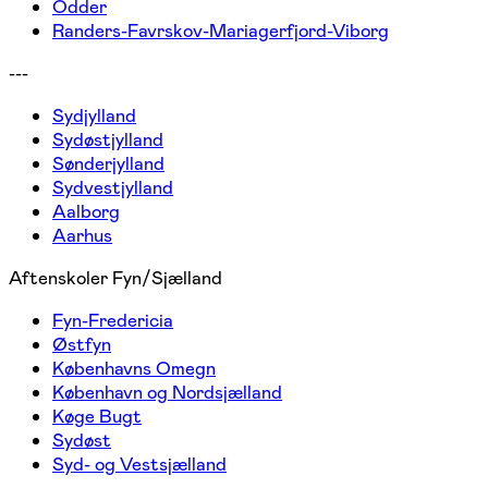
Odder
Randers-Favrskov-Mariagerfjord-Viborg
---
Sydjylland
Sydøstjylland
Sønderjylland
Sydvestjylland
Aalborg
Aarhus
Aftenskoler Fyn/Sjælland
Fyn-Fredericia
Østfyn
Københavns Omegn
København og Nordsjælland
Køge Bugt
Sydøst
Syd- og Vestsjælland