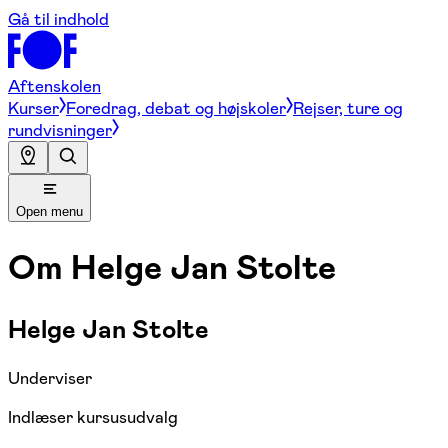
Gå til indhold
Aftenskolen
Kurser
Foredrag, debat og højskoler
Rejser, ture og
rundvisninger
Open menu
Om
Helge Jan Stolte
Helge Jan Stolte
Underviser
Indlæser kursusudvalg