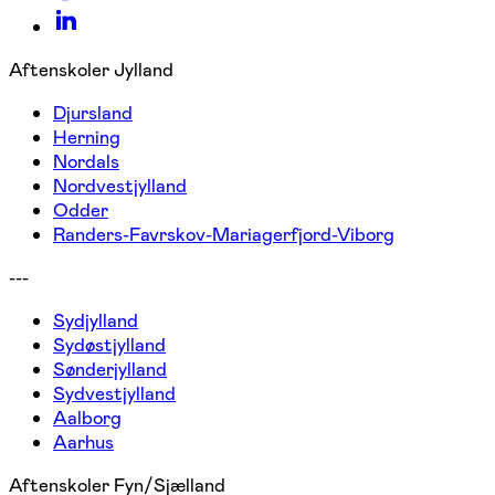
Aftenskoler Jylland
Djursland
Herning
Nordals
Nordvestjylland
Odder
Randers-Favrskov-Mariagerfjord-Viborg
---
Sydjylland
Sydøstjylland
Sønderjylland
Sydvestjylland
Aalborg
Aarhus
Aftenskoler Fyn/Sjælland