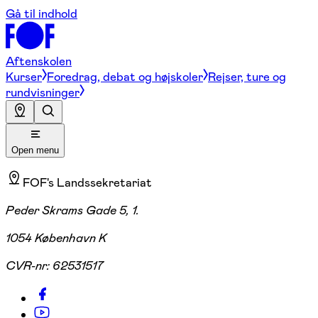
Gå til indhold
Aftenskolen
Kurser
Foredrag, debat og højskoler
Rejser, ture og
rundvisninger
Open menu
FOF's Landssekretariat
Peder Skrams Gade 5, 1.
1054 København K
CVR-nr:
62531517