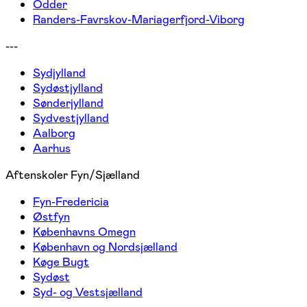
Odder
Randers-Favrskov-Mariagerfjord-Viborg
---
Sydjylland
Sydøstjylland
Sønderjylland
Sydvestjylland
Aalborg
Aarhus
Aftenskoler Fyn/Sjælland
Fyn-Fredericia
Østfyn
Københavns Omegn
København og Nordsjælland
Køge Bugt
Sydøst
Syd- og Vestsjælland