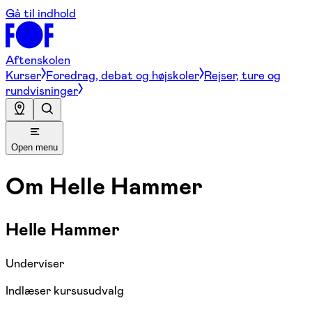
Gå til indhold
Aftenskolen
Kurser
Foredrag, debat og højskoler
Rejser, ture og
rundvisninger
Open menu
Om
Helle Hammer
Helle Hammer
Underviser
Indlæser kursusudvalg