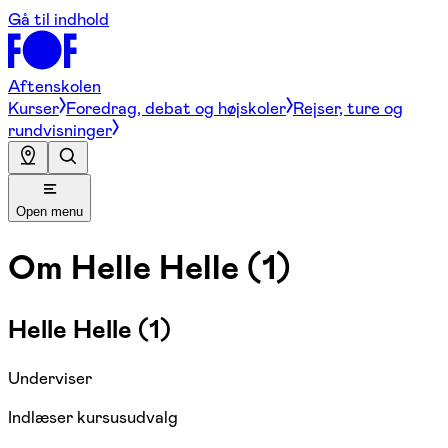
Gå til indhold
Aftenskolen
Kurser
Foredrag, debat og højskoler
Rejser, ture og
rundvisninger
Open menu
Om
Helle Helle (1)
Helle Helle (1)
Underviser
Indlæser kursusudvalg