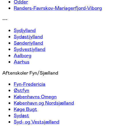
Odder
Randers-Favrskov-Mariagerfjord-Viborg
---
Sydjylland
Sydøstjylland
Sønderjylland
Sydvestjylland
Aalborg
Aarhus
Aftenskoler Fyn/Sjælland
Fyn-Fredericia
Østfyn
Københavns Omegn
København og Nordsjælland
Køge Bugt
Sydøst
Syd- og Vestsjælland