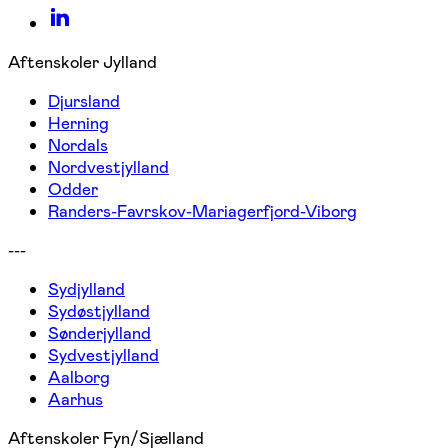
Aftenskoler Jylland
Djursland
Herning
Nordals
Nordvestjylland
Odder
Randers-Favrskov-Mariagerfjord-Viborg
---
Sydjylland
Sydøstjylland
Sønderjylland
Sydvestjylland
Aalborg
Aarhus
Aftenskoler Fyn/Sjælland