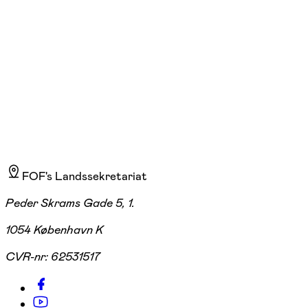
FOF Horsens , Horsens
930,00 kr.
FOF's Landssekretariat
Peder Skrams Gade 5, 1.
1054 København K
CVR-nr:
62531517