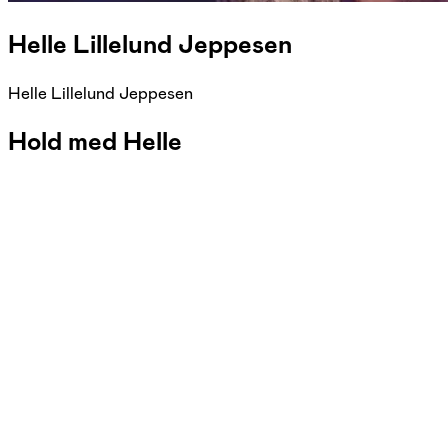
Helle Lillelund Jeppesen
Helle Lillelund Jeppesen
Hold med Helle
FOF Sydøstjylland
Se hold
Yoga for letøvede
man. 16:15 - 17:30
Start 31/08