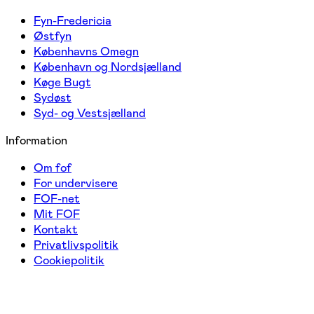
Fyn-Fredericia
Østfyn
Københavns Omegn
København og Nordsjælland
Køge Bugt
Sydøst
Syd- og Vestsjælland
Information
Om fof
For undervisere
FOF-net
Mit FOF
Kontakt
Privatlivspolitik
Cookiepolitik