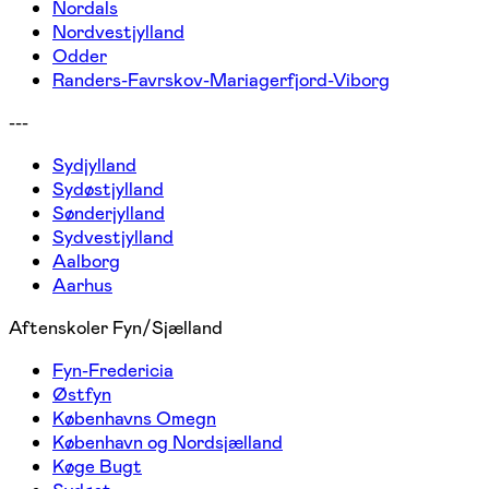
Nordals
Nordvestjylland
Odder
Randers-Favrskov-Mariagerfjord-Viborg
---
Sydjylland
Sydøstjylland
Sønderjylland
Sydvestjylland
Aalborg
Aarhus
Aftenskoler Fyn/Sjælland
Fyn-Fredericia
Østfyn
Københavns Omegn
København og Nordsjælland
Køge Bugt