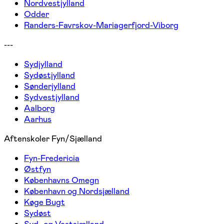
Nordvestjylland
Odder
Randers-Favrskov-Mariagerfjord-Viborg
---
Sydjylland
Sydøstjylland
Sønderjylland
Sydvestjylland
Aalborg
Aarhus
Aftenskoler Fyn/Sjælland
Fyn-Fredericia
Østfyn
Københavns Omegn
København og Nordsjælland
Køge Bugt
Sydøst