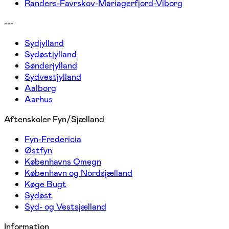
Randers-Favrskov-Mariagerfjord-Viborg
---
Sydjylland
Sydøstjylland
Sønderjylland
Sydvestjylland
Aalborg
Aarhus
Aftenskoler Fyn/Sjælland
Fyn-Fredericia
Østfyn
Københavns Omegn
København og Nordsjælland
Køge Bugt
Sydøst
Syd- og Vestsjælland
Information