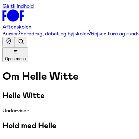
Gå til indhold
Aftenskolen
Kurser
Foredrag, debat og højskoler
Rejser, ture og rund
Open menu
Om
Helle Witte
Helle Witte
Underviser
Hold med Helle