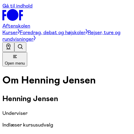
Gå til indhold
Aftenskolen
Kurser
Foredrag, debat og højskoler
Rejser, ture og
rundvisninger
Open menu
Om
Henning Jensen
Henning Jensen
Underviser
Indlæser kursusudvalg