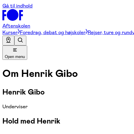
Gå til indhold
Aftenskolen
Kurser
Foredrag, debat og højskoler
Rejser, ture og rund
Open menu
Om
Henrik Gibo
Henrik Gibo
Underviser
Hold med Henrik