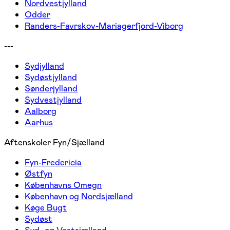
Nordvestjylland
Odder
Randers-Favrskov-Mariagerfjord-Viborg
---
Sydjylland
Sydøstjylland
Sønderjylland
Sydvestjylland
Aalborg
Aarhus
Aftenskoler Fyn/Sjælland
Fyn-Fredericia
Østfyn
Københavns Omegn
København og Nordsjælland
Køge Bugt
Sydøst