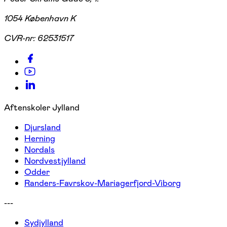
1054 København K
CVR-nr:
62531517
Aftenskoler Jylland
Djursland
Herning
Nordals
Nordvestjylland
Odder
Randers-Favrskov-Mariagerfjord-Viborg
---
Sydjylland