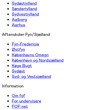
Sydøstjylland
Sønderjylland
Sydvestjylland
Aalborg
Aarhus
Aftenskoler Fyn/Sjælland
Fyn-Fredericia
Østfyn
Københavns Omegn
København og Nordsjælland
Køge Bugt
Sydøst
Syd- og Vestsjælland
Information
Om fof
For undervisere
FOF-net