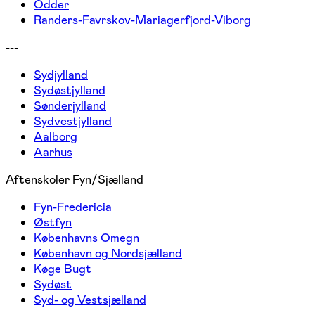
Odder
Randers-Favrskov-Mariagerfjord-Viborg
---
Sydjylland
Sydøstjylland
Sønderjylland
Sydvestjylland
Aalborg
Aarhus
Aftenskoler Fyn/Sjælland
Fyn-Fredericia
Østfyn
Københavns Omegn
København og Nordsjælland
Køge Bugt
Sydøst
Syd- og Vestsjælland