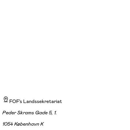
nyt liv
ons. 17:00 - 20:00
Start 18/11
Læringshuset Nærheden, Hedehusene
575,00 kr.
FOF's Landssekretariat
Peder Skrams Gade 5, 1.
1054 København K