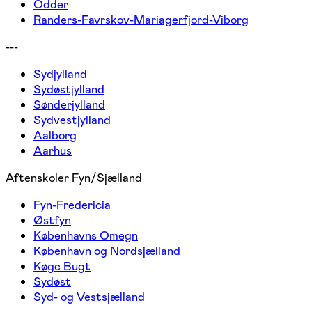
Odder
Randers-Favrskov-Mariagerfjord-Viborg
---
Sydjylland
Sydøstjylland
Sønderjylland
Sydvestjylland
Aalborg
Aarhus
Aftenskoler Fyn/Sjælland
Fyn-Fredericia
Østfyn
Københavns Omegn
København og Nordsjælland
Køge Bugt
Sydøst
Syd- og Vestsjælland