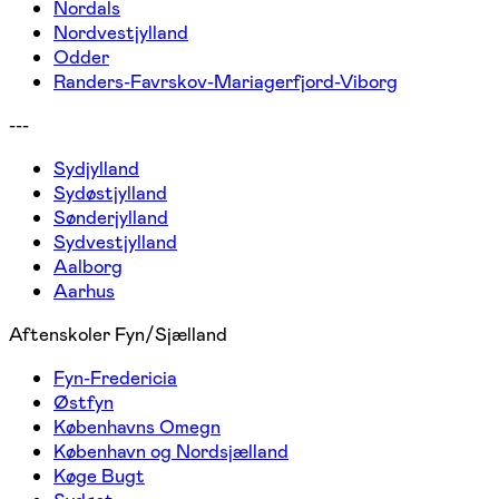
Nordals
Nordvestjylland
Odder
Randers-Favrskov-Mariagerfjord-Viborg
---
Sydjylland
Sydøstjylland
Sønderjylland
Sydvestjylland
Aalborg
Aarhus
Aftenskoler Fyn/Sjælland
Fyn-Fredericia
Østfyn
Københavns Omegn
København og Nordsjælland
Køge Bugt