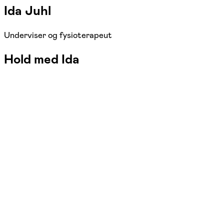
Ida Juhl
Underviser og fysioterapeut
Hold med Ida
FOF Sydjylland
Se hold
Træning og bevægelse for gravide
tors. 16:00 - 17:15
Start 05/11