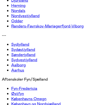
Djursland
Herning
Nordals
Nordvestjylland
Odder
Randers-Favrskov-Mariagerfjord-Viborg
---
Sydjylland
Sydøstjylland
Sønderjylland
Sydvestjylland
Aalborg
Aarhus
Aftenskoler Fyn/Sjælland
Fyn-Fredericia
Østfyn
Københavns Omegn
København og Nordsjælland