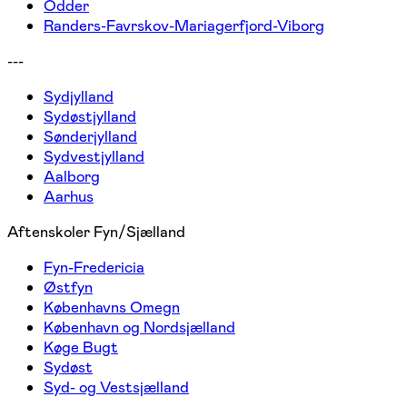
Odder
Randers-Favrskov-Mariagerfjord-Viborg
---
Sydjylland
Sydøstjylland
Sønderjylland
Sydvestjylland
Aalborg
Aarhus
Aftenskoler Fyn/Sjælland
Fyn-Fredericia
Østfyn
Københavns Omegn
København og Nordsjælland
Køge Bugt
Sydøst
Syd- og Vestsjælland