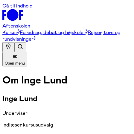
Gå til indhold
Aftenskolen
Kurser
Foredrag, debat og højskoler
Rejser, ture og
rundvisninger
Open menu
Om
Inge Lund
Inge Lund
Underviser
Indlæser kursusudvalg