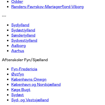
Odder
Randers-Favrskov-Mariagerfjord-Viborg
---
Sydjylland
Sydøstjylland
Sønderjylland
Sydvestjylland
Aalborg
Aarhus
Aftenskoler Fyn/Sjælland
Fyn-Fredericia
Østfyn
Københavns Omegn
København og Nordsjælland
Køge Bugt
Sydøst
Syd- og Vestsjælland