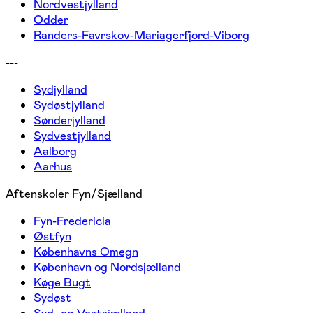
Nordvestjylland
Odder
Randers-Favrskov-Mariagerfjord-Viborg
---
Sydjylland
Sydøstjylland
Sønderjylland
Sydvestjylland
Aalborg
Aarhus
Aftenskoler Fyn/Sjælland
Fyn-Fredericia
Østfyn
Københavns Omegn
København og Nordsjælland
Køge Bugt
Sydøst