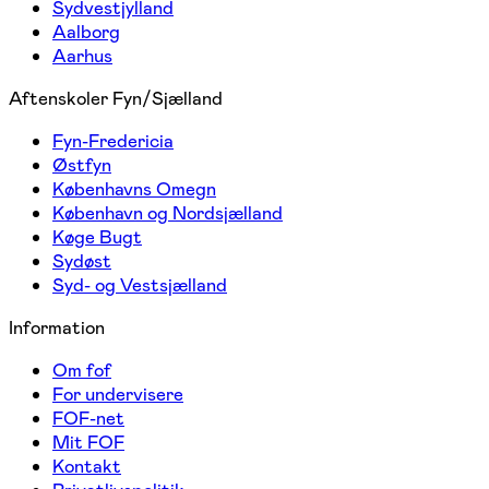
Sydvestjylland
Aalborg
Aarhus
Aftenskoler Fyn/Sjælland
Fyn-Fredericia
Østfyn
Københavns Omegn
København og Nordsjælland
Køge Bugt
Sydøst
Syd- og Vestsjælland
Information
Om fof
For undervisere
FOF-net
Mit FOF
Kontakt