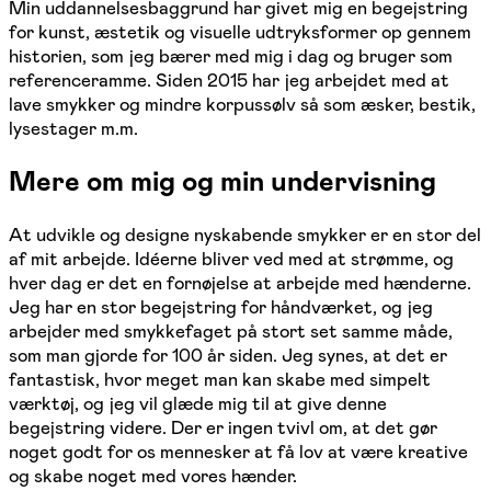
Min uddannelsesbaggrund har givet mig en begejstring
for kunst, æstetik og visuelle udtryksformer op gennem
historien, som jeg bærer med mig i dag og bruger som
referenceramme. Siden 2015 har jeg arbejdet med at
lave smykker og mindre korpussølv så som æsker, bestik,
lysestager m.m.
Mere om mig og min undervisning
At udvikle og designe nyskabende smykker er en stor del
af mit arbejde. Idéerne bliver ved med at strømme, og
hver dag er det en fornøjelse at arbejde med hænderne.
Jeg har en stor begejstring for håndværket, og jeg
arbejder med smykkefaget på stort set samme måde,
som man gjorde for 100 år siden. Jeg synes, at det er
fantastisk, hvor meget man kan skabe med simpelt
værktøj, og jeg vil glæde mig til at give denne
begejstring videre. Der er ingen tvivl om, at det gør
noget godt for os mennesker at få lov at være kreative
og skabe noget med vores hænder.