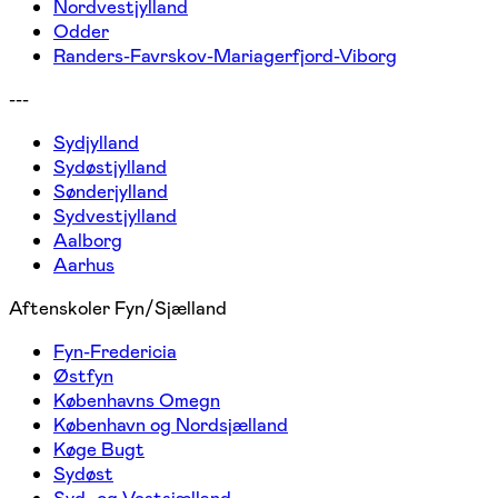
Nordvestjylland
Odder
Randers-Favrskov-Mariagerfjord-Viborg
---
Sydjylland
Sydøstjylland
Sønderjylland
Sydvestjylland
Aalborg
Aarhus
Aftenskoler Fyn/Sjælland
Fyn-Fredericia
Østfyn
Københavns Omegn
København og Nordsjælland
Køge Bugt
Sydøst