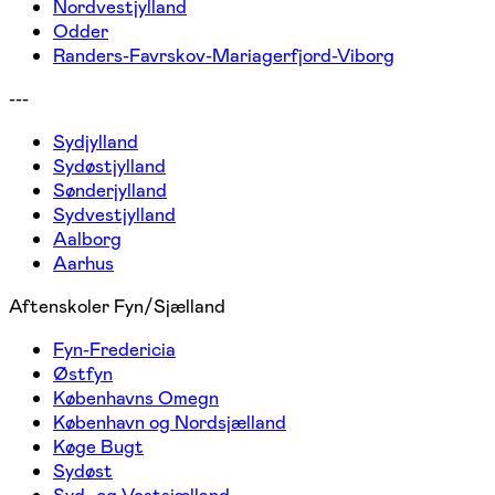
Nordvestjylland
Odder
Randers-Favrskov-Mariagerfjord-Viborg
---
Sydjylland
Sydøstjylland
Sønderjylland
Sydvestjylland
Aalborg
Aarhus
Aftenskoler Fyn/Sjælland
Fyn-Fredericia
Østfyn
Københavns Omegn
København og Nordsjælland
Køge Bugt
Sydøst