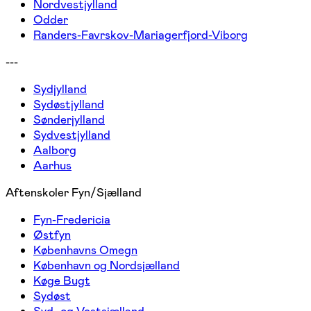
Nordvestjylland
Odder
Randers-Favrskov-Mariagerfjord-Viborg
---
Sydjylland
Sydøstjylland
Sønderjylland
Sydvestjylland
Aalborg
Aarhus
Aftenskoler Fyn/Sjælland
Fyn-Fredericia
Østfyn
Københavns Omegn
København og Nordsjælland
Køge Bugt
Sydøst