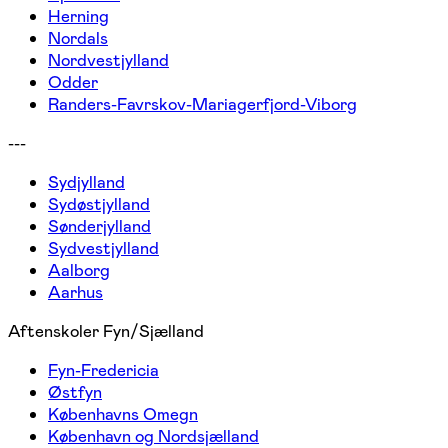
Herning
Nordals
Nordvestjylland
Odder
Randers-Favrskov-Mariagerfjord-Viborg
---
Sydjylland
Sydøstjylland
Sønderjylland
Sydvestjylland
Aalborg
Aarhus
Aftenskoler Fyn/Sjælland
Fyn-Fredericia
Østfyn
Københavns Omegn
København og Nordsjælland