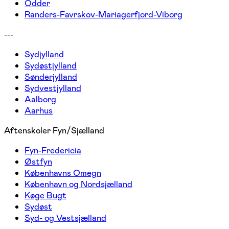
Odder
Randers-Favrskov-Mariagerfjord-Viborg
---
Sydjylland
Sydøstjylland
Sønderjylland
Sydvestjylland
Aalborg
Aarhus
Aftenskoler Fyn/Sjælland
Fyn-Fredericia
Østfyn
Københavns Omegn
København og Nordsjælland
Køge Bugt
Sydøst
Syd- og Vestsjælland