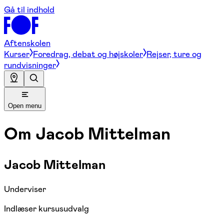
Gå til indhold
Aftenskolen
Kurser
Foredrag, debat og højskoler
Rejser, ture og
rundvisninger
Open menu
Om
Jacob Mittelman
Jacob Mittelman
Underviser
Indlæser kursusudvalg