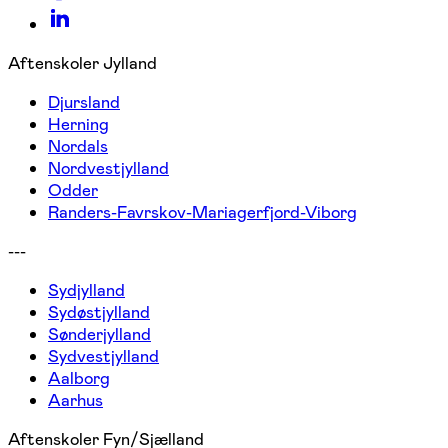
Aftenskoler Jylland
Djursland
Herning
Nordals
Nordvestjylland
Odder
Randers-Favrskov-Mariagerfjord-Viborg
---
Sydjylland
Sydøstjylland
Sønderjylland
Sydvestjylland
Aalborg
Aarhus
Aftenskoler Fyn/Sjælland