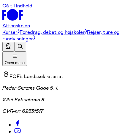
Gå til indhold
Aftenskolen
Kurser
Foredrag, debat og højskoler
Rejser, ture og
rundvisninger
Open menu
FOF's Landssekretariat
Peder Skrams Gade 5, 1.
1054 København K
CVR-nr:
62531517