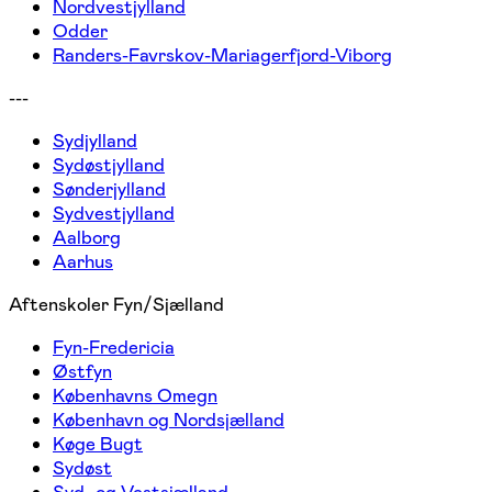
Nordvestjylland
Odder
Randers-Favrskov-Mariagerfjord-Viborg
---
Sydjylland
Sydøstjylland
Sønderjylland
Sydvestjylland
Aalborg
Aarhus
Aftenskoler Fyn/Sjælland
Fyn-Fredericia
Østfyn
Københavns Omegn
København og Nordsjælland
Køge Bugt
Sydøst