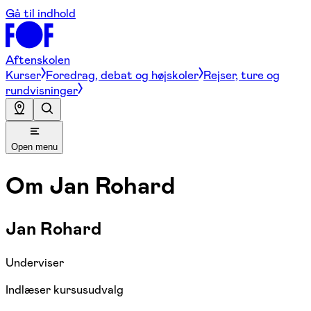
Gå til indhold
Aftenskolen
Kurser
Foredrag, debat og højskoler
Rejser, ture og
rundvisninger
Open menu
Om
Jan Rohard
Jan Rohard
Underviser
Indlæser kursusudvalg