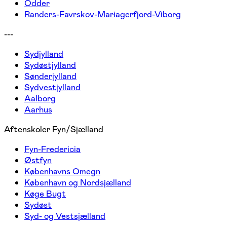
Odder
Randers-Favrskov-Mariagerfjord-Viborg
---
Sydjylland
Sydøstjylland
Sønderjylland
Sydvestjylland
Aalborg
Aarhus
Aftenskoler Fyn/Sjælland
Fyn-Fredericia
Østfyn
Københavns Omegn
København og Nordsjælland
Køge Bugt
Sydøst
Syd- og Vestsjælland