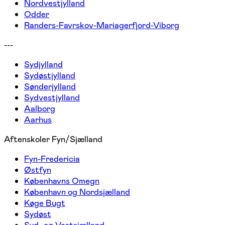
Nordvestjylland
Odder
Randers-Favrskov-Mariagerfjord-Viborg
---
Sydjylland
Sydøstjylland
Sønderjylland
Sydvestjylland
Aalborg
Aarhus
Aftenskoler Fyn/Sjælland
Fyn-Fredericia
Østfyn
Københavns Omegn
København og Nordsjælland
Køge Bugt
Sydøst