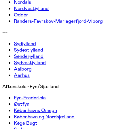
Nordals
Nordvestjylland
Odder
Randers-Favrskov-Mariagerfjord-Viborg
---
Sydjylland
Sydøstjylland
Sønderjylland
Sydvestjylland
Aalborg
Aarhus
Aftenskoler Fyn/Sjælland
Fyn-Fredericia
Østfyn
Københavns Omegn
København og Nordsjælland
Køge Bugt